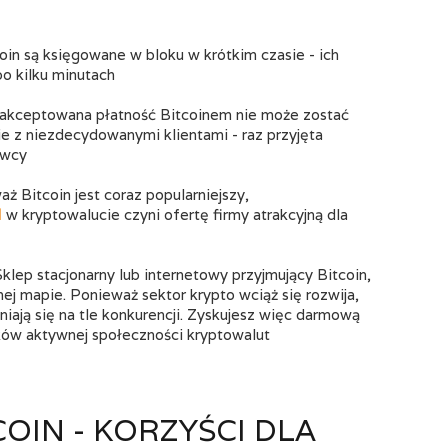
coin są księgowane w bloku w krótkim czasie - ich
po kilku minutach
aakceptowana płatność Bitcoinem nie może zostać
e z niezdecydowanymi klientami - raz przyjęta
awcy
aż Bitcoin jest coraz popularniejszy,
I
w kryptowalucie czyni ofertę firmy atrakcyjną dla
 Sklep stacjonarny lub internetowy przyjmujący Bitcoin,
ej mapie. Ponieważ sektor krypto wciąż się rozwija,
niają się na tle konkurencji. Zyskujesz więc darmową
ków aktywnej społeczności kryptowalut
OIN - KORZYŚCI DLA