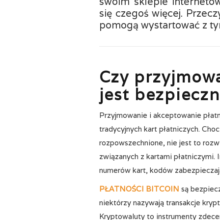
swoim sklepie internet
się czegoś więcej. Przec
pomogą wystartować z t
Czy przyjmowa
jest bezpiecz
Przyjmowanie i akceptowanie płatn
tradycyjnych kart płatniczych. Cho
rozpowszechnione, nie jest to roz
związanych z kartami płatniczymi.
numerów kart, kodów zabezpieczaj
PŁATNOŚCI BITCOIN
są bezpiecz
niektórzy nazywają transakcje kry
Kryptowaluty to instrumenty zdece