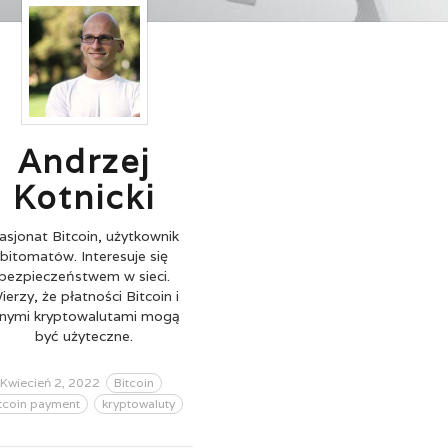
Andrzej
Kotnicki
asjonat Bitcoin, użytkownik
bitomatów. Interesuje się
bezpieczeństwem w sieci.
ierzy, że płatności Bitcoin i
nnymi kryptowalutami mogą
być użyteczne.
Kwiecień 2, 2022
Bitcoin
tcoin payment
kryptowaluty