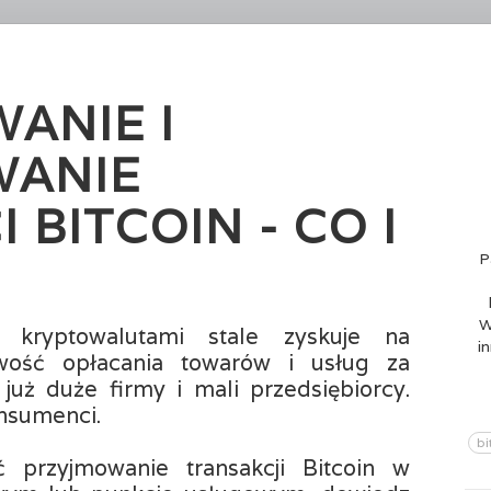
ANIE I
WANIE
 BITCOIN - CO I
P
W
i kryptowalutami stale zyskuje na
i
iwość opłacania towarów i usług za
już duże firmy i mali przedsiębiorcy.
nsumenci.
bi
ć przyjmowanie transakcji Bitcoin w