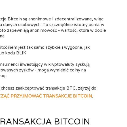
kcje Bitcoin są anonimowe i zdecentralizowane, więc
ku danych osobowych. To szczególnie istotny punkt w
ypto zapewniają anonimowość - wartość, która w dobie
ana
tcoinem jest tak samo szybkie i wygodne, jak
lub kodu BLIK
onsumenci inwestujący w kryptowaluty zyskują
acowanych zysków - mogą wymienić coiny na
ługi
i, chcesz zaakceptować transakcje BTC, zajrzyj do
CZĄĆ PRZYJMOWAĆ TRANSAKCJE BITCOIN
.
RANSAKCJA BITCOIN