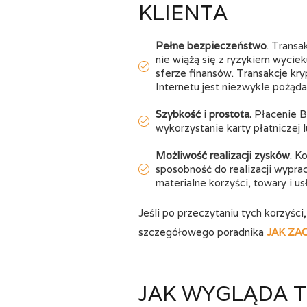
KLIENTA
Pełne bezpieczeństwo
. Transa
nie wiążą się z ryzykiem wycie
sferze finansów. Transakcje kr
Internetu jest niezwykle pożąd
Szybkość i prostota.
Płacenie Bi
wykorzystanie karty płatniczej 
Możliwość realizacji zysków
. K
sposobność do realizacji wypr
materialne korzyści, towary i us
Jeśli po przeczytaniu tych korzyśc
szczegółowego poradnika
JAK ZA
JAK WYGLĄDA T