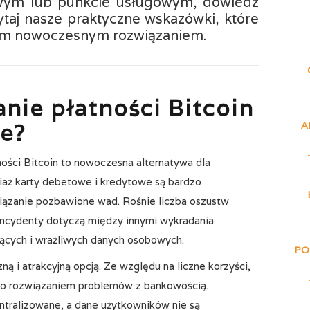
owym lub punkcie usługowym, dowiedz
zytaj nasze praktyczne wskazówki, które
ym nowoczesnym rozwiązaniem.
nie płatności Bitcoin
ne?
A
ości Bitcoin to nowoczesna alternatywa dla
ciaż karty debetowe i kredytowe są bardzo
wiązanie pozbawione wad. Rośnie liczba oszustw
 Incydenty dotyczą między innymi wykradania
ących i wrażliwych danych osobowych.
PO
ną i atrakcyjną opcją. Ze względu na liczne korzyści,
pto rozwiązaniem problemów z bankowością.
ntralizowane, a dane użytkowników nie są