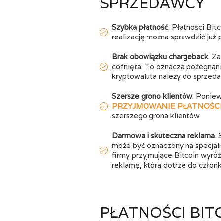
SPRZEDAWCY
Szybka płatność
. Płatności Bit
realizację można sprawdzić już 
Brak obowiązku chargeback
. Z
cofnięta. To oznacza pożegnani
kryptowaluta należy do sprzed
Szersze grono klientów
. Poniew
PRZYJMOWANIE PŁATNOŚC
szerszego grona klientów
Darmowa i skuteczna reklama
.
może być oznaczony na specjaln
firmy przyjmujące Bitcoin wyróż
reklamę, która dotrze do człon
PŁATNOŚCI BITC