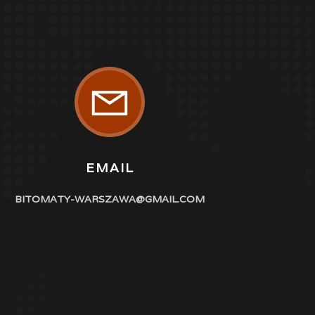

EMAIL
BITOMATY-WARSZAWA@GMAIL.COM