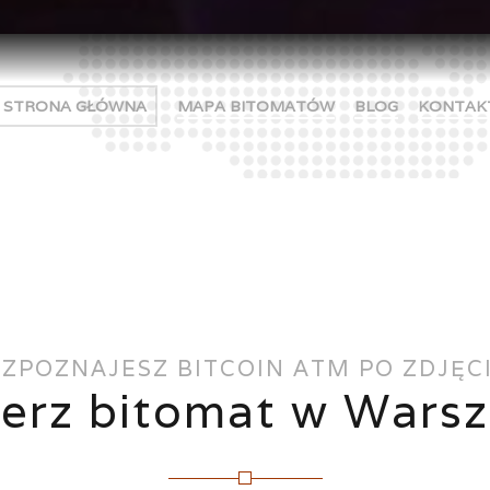
STRONA GŁÓWNA
MAPA BITOMATÓW
BLOG
KONTAK
ZPOZNAJESZ BITCOIN ATM PO ZDJĘC
erz bitomat w Wars