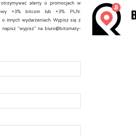
y otrzymywać alerty o promocjach w
kowy +3% bitcoin lub +3% PLN.
 o innych wydarzeniach. Wypisz się z
- napisz "wypisz" na biuro@bitomaty-