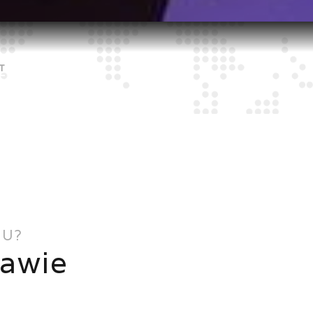
T
IU?
zawie