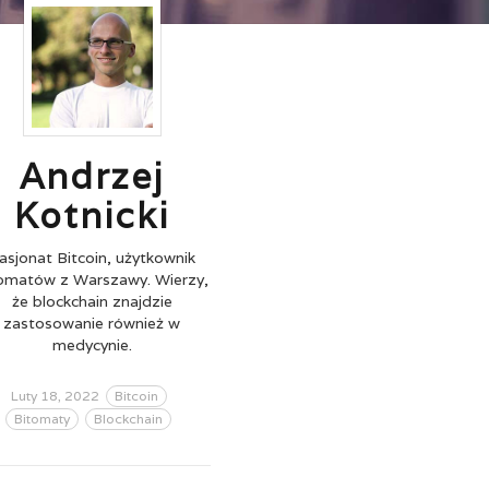
Andrzej
Kotnicki
asjonat Bitcoin, użytkownik
omatów z Warszawy. Wierzy,
że blockchain znajdzie
zastosowanie również w
medycynie.
Luty 18, 2022
Bitcoin
Bitomaty
Blockchain