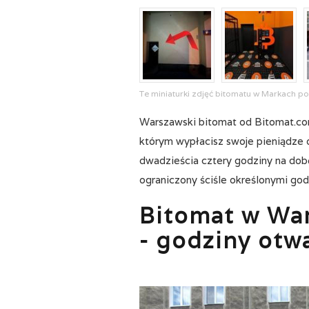
Te miniaturki zdjęć bitomatu w Markach po
Warszawski bitomat od Bitomat.com 
którym wypłacisz swoje pieniądze o
dwadzieścia cztery godziny na dobę
ograniczony ściśle określonymi god
Bitomat w War
- godziny otw