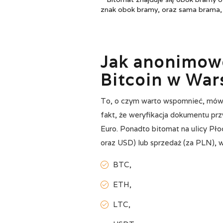
znak obok bramy, oraz sama brama, 
Jak anonimowo
Bitcoin w War
To, o czym warto wspomnieć, mówią
fakt, że weryfikacja dokumentu pr
Euro. Ponadto bitomat na ulicy Pł
oraz USD) lub sprzedaż (za PLN), wa
BTC,
ETH,
LTC,