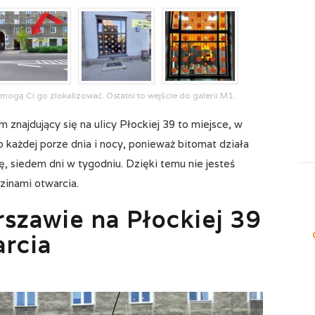
mogą Ci go zlokalizować. Ostatni to wejście do galerii M1.
znajdujący się na ulicy Płockiej 39 to miejsce, w
 każdej porze dnia i nocy, ponieważ bitomat działa
, siedem dni w tygodniu. Dzięki temu nie jesteś
zinami otwarcia.
szawie na Płockiej 39
arcia