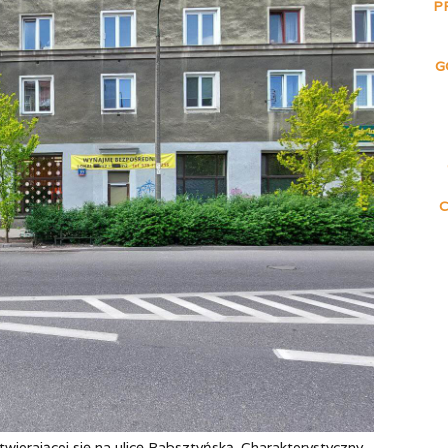
P
G
wierającej się na ulicę Rabsztyńską. Charakterystyczny