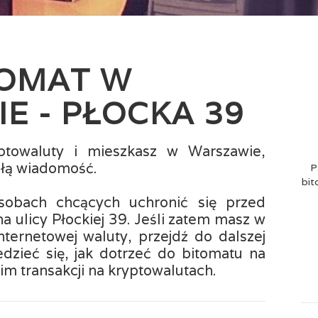
TOMAT W
E - PŁOCKA 39
yptowaluty i mieszkasz w Warszawie,
łą wiadomość.
P
bit
sobach chcących uchronić się przed
na ulicy Płockiej 39. Jeśli zatem masz w
nternetowej waluty, przejdź do dalszej
edzieć się, jak dotrzeć do bitomatu na
nim transakcji na kryptowalutach.