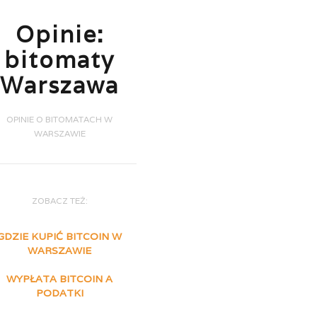
Opinie:
bitomaty
Warszawa
OPINIE O BITOMATACH W
WARSZAWIE
ZOBACZ TEŻ:
GDZIE KUPIĆ BITCOIN W
WARSZAWIE
WYPŁATA BITCOIN A
PODATKI